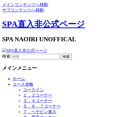
メインコンテンツへ移動
サブコンテンツへ移動
SPA直入非公式ページ
SPA NAOIRI UNOFFICAL
検索
メインメニュー
ホーム
コース攻略
コースイン
１，２コーナー
３，４コーナー
５，６，７コーナー
７，ヘヤピン進入