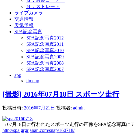
８，最終コーナー
９，ストレート
ライブカメラ
交通情報
天気予報
SPA記念写真
SPA記念写真2012
SPA記念写真2011
SPA記念写真2010
SPA記念写真2009
SPA記念写真2008
SPA記念写真2007
app
timeup
[撮影] 2016年07月18日 スポーツ走行
投稿日時:
2016年7月21日
投稿者:
admin
→07月18日に行われたスポーツ走行の画像をSPA記念写真に
http://spa.grgrjapan.com/snap/160718/